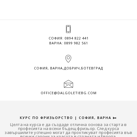
СОФИЯ:
0894 822 441
ВАРНА:
0899 982 561
СОФИЯ, ВАРНА,ДОБРИЧ,БОТЕВГРАД
OFFICE@DALGOLETIEBG.COM
КУРС ПО ФРИЗЬОРСТВО | СОФИЯ, ВАРНА ✂️
Целта на курса е да създаде отлична основа за старта в
професията на всеки бъдещ фризьор. След курса
завършилите успешно могат да проктикуват професията във
всички салони за красота в страната и Европа.